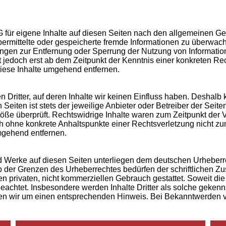
 für eigene Inhalte auf diesen Seiten nach den allgemeinen Ge
, übermittelte oder gespeicherte fremde Informationen zu überwa
htungen zur Entfernung oder Sperrung der Nutzung von Informat
st jedoch erst ab dem Zeitpunkt der Kenntnis einer konkreten 
iese Inhalte umgehend entfernen.
 Dritter, auf deren Inhalte wir keinen Einfluss haben. Deshalb 
Seiten ist stets der jeweilige Anbieter oder Betreiber der Seit
töße überprüft. Rechtswidrige Inhalte waren zum Zeitpunkt der 
edoch ohne konkrete Anhaltspunkte einer Rechtsverletzung nicht 
mgehend entfernen.
und Werke auf diesen Seiten unterliegen dem deutschen Urheberre
 der Grenzen des Urheberrechtes bedürfen der schriftlichen Zu
 privaten, nicht kommerziellen Gebrauch gestattet. Soweit die 
beachtet. Insbesondere werden Inhalte Dritter als solche gekenn
en wir um einen entsprechenden Hinweis. Bei Bekanntwerden v